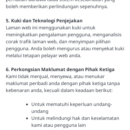
boleh memberikan perlindungan sepenuhnya.
5. Kuki dan Teknologi Penjejakan
Laman web ini menggunakan kuki untuk
meningkatkan pengalaman pengguna, menganalisis
corak trafik laman web, dan menyimpan pilihan
pengguna. Anda boleh mengurus atau menyekat kuki
melalui tetapan pelayar web anda.
6. Perkongsian Maklumat dengan Pihak Ketiga
Kami tidak menjual, menyewa, atau menukar
maklumat peribadi anda dengan pihak ketiga tanpa
kebenaran anda, kecuali dalam keadaan berikut:
Untuk mematuhi keperluan undang-
undang
Untuk melindungi hak dan keselamatan
kami atau pengguna lain