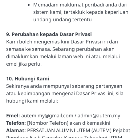
Memadam maklumat peribadi anda dari
sistem kami, tertakluk kepada keperluan
undang-undang tertentu
9. Perubahan kepada Dasar Privasi
Kami boleh mengemas kini Dasar Privasi ini dari
semasa ke semasa. Sebarang perubahan akan
dimaklumkan melalui laman web ini atau melalui
emel jika perlu.
10. Hubungi Kami
Sekiranya anda mempunyai sebarang pertanyaan
atau kebimbangan mengenai Dasar Privasi ini, sila
hubungi kami melalui:
Emel:
autem.my@gmail.com / admin@autem.my
Telefon:
[Nombor Telefon] akan dikemaskini
Alamat:
PERSATUAN ALUMNI UTEM (AUTEM) Pejabat
Penolong Naib Canselor, Kampus Teknologi UTEM,