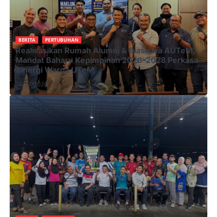
BERITA
PERTUBUHAN
Realisasikan Rumah Alumni & Biasiswa AUTeM,
Mandat Baharu Kepimpinan 2026–2028 Perkasa
Sinergi Warga UTeM
28/07/2026