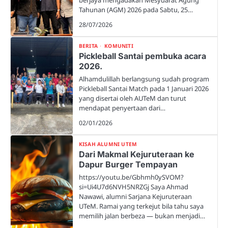
berjaya mengadakan Mesyuarat Agung
Tahunan (AGM) 2026 pada Sabtu, 25…
28/07/2026
BERITA
KOMUNITI
Pickleball Santai pembuka acara
2026.
Alhamdulillah berlangsung sudah program
Pickleball Santai Match pada 1 Januari 2026
yang disertai oleh AUTeM dan turut
mendapat penyertaan dari…
02/01/2026
KISAH ALUMNI UTEM
Dari Makmal Kejuruteraan ke
Dapur Burger Tempayan
https://youtu.be/Gbhmh0ySVOM?
si=Ui4U7d6NVH5NRZGj Saya Ahmad
Nawawi, alumni Sarjana Kejuruteraan
UTeM. Ramai yang terkejut bila tahu saya
memilih jalan berbeza — bukan menjadi…