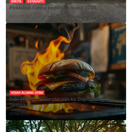
BERITA
KOMUNITI
Pickleball Santai pembuka acara 2026.
02/01/2026
KISAH ALUMNI UTEM
Dari Makmal Kejuruteraan ke Dapur Burger
Tempayan
31/08/2025