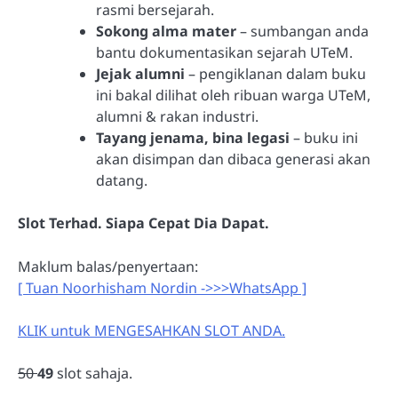
rasmi bersejarah.
Sokong alma mater
– sumbangan anda
bantu dokumentasikan sejarah UTeM.
Jejak alumni
– pengiklanan dalam buku
ini bakal dilihat oleh ribuan warga UTeM,
alumni & rakan industri.
Tayang jenama, bina legasi
– buku ini
akan disimpan dan dibaca generasi akan
datang.
Slot Terhad. Siapa Cepat Dia Dapat.
Maklum balas/penyertaan:
[ Tuan Noorhisham Nordin ->>>WhatsApp ]
KLIK untuk MENGESAHKAN SLOT ANDA.
50
49
slot sahaja.