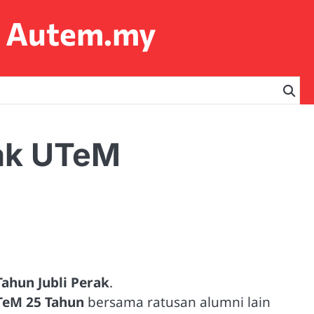
… Autem.my
rak UTeM
Tahun Jubli Perak
.
TeM 25 Tahun
bersama ratusan alumni lain