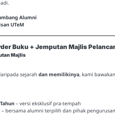
adi.
umbang Alumni
isan UTeM
der Buku + Jemputan Majlis Pelanca
tan Majlis
daripada sejarah
dan memilikinya
, kami bawakan
 Tahun
– versi eksklusif pra-tempah
u
– bersama alumni terpilih dan pihak pengurusan