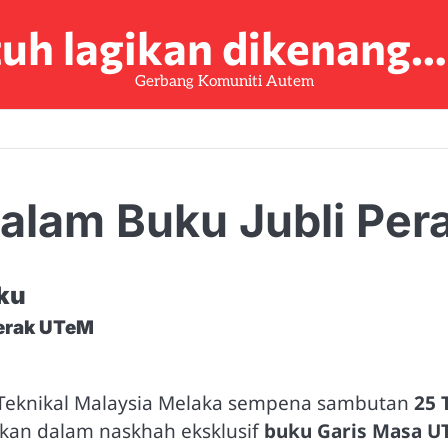
tuh lagikan dikenang
Gerbang Komuniti Autem
M
alam Buku Jubli Pe
ku
Perak UTeM
 Teknikal Malaysia Melaka sempena sambutan
25 
kan dalam naskhah eksklusif
buku Garis Masa U