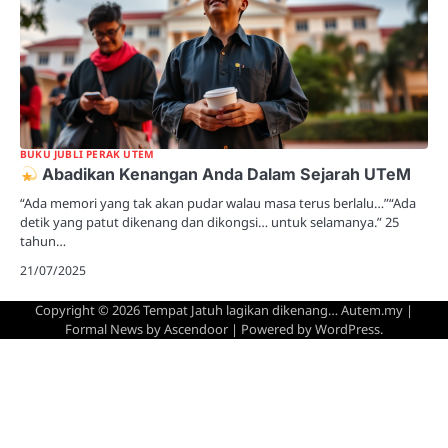
BUKU JUBLI PERAK UTEM
Abadikan Kenangan Anda Dalam Sejarah UTeM
“Ada memori yang tak akan pudar walau masa terus berlalu…”“Ada
detik yang patut dikenang dan dikongsi… untuk selamanya.” 25
tahun…
21/07/2025
Copyright © 2026
Tempat Jatuh lagikan dikenang… Autem.my
|
Formal News by
Ascendoor
| Powered by
WordPress
.