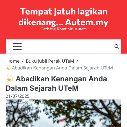
Skip
Tempat Jatuh lagikan
to
content
dikenang… Autem.my
Gerbang Komuniti Autem
Home
Buku Jubli Perak UTeM
Abadikan Kenangan Anda Dalam Sejarah UTeM
Abadikan Kenangan Anda
Dalam Sejarah UTeM
21/07/2025