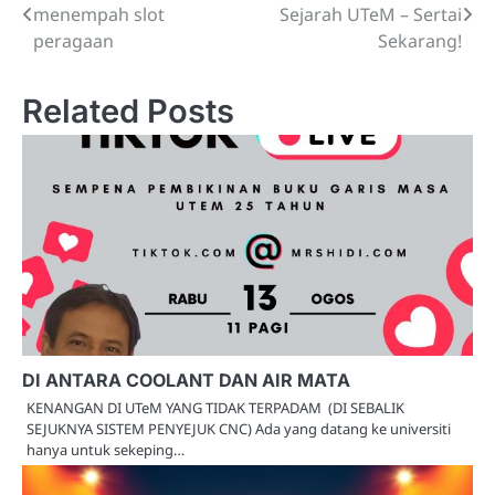
menempah slot
Sejarah UTeM – Sertai
navigation
peragaan
Sekarang!
Related Posts
DI ANTARA COOLANT DAN AIR MATA
KENANGAN DI UTeM YANG TIDAK TERPADAM (DI SEBALIK
SEJUKNYA SISTEM PENYEJUK CNC) Ada yang datang ke universiti
hanya untuk sekeping…